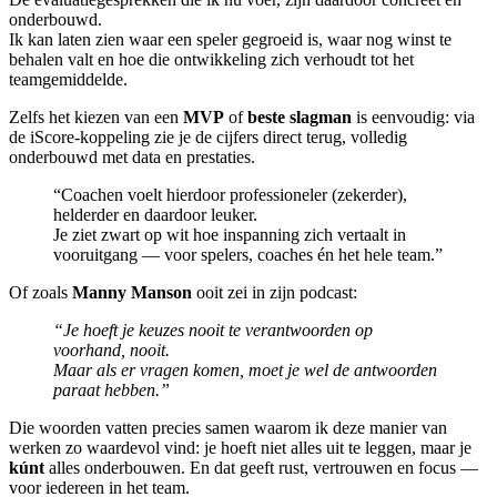
onderbouwd.
Ik kan laten zien waar een speler gegroeid is, waar nog winst te
behalen valt en hoe die ontwikkeling zich verhoudt tot het
teamgemiddelde.
Zelfs het kiezen van een
MVP
of
beste slagman
is eenvoudig: via
de iScore-koppeling zie je de cijfers direct terug, volledig
onderbouwd met data en prestaties.
“Coachen voelt hierdoor professioneler (zekerder),
helderder en daardoor leuker.
Je ziet zwart op wit hoe inspanning zich vertaalt in
vooruitgang — voor spelers, coaches én het hele team.”
Of zoals
Manny Manson
ooit zei in zijn podcast:
“Je hoeft je keuzes nooit te verantwoorden op
voorhand, nooit.
Maar als er vragen komen, moet je wel de antwoorden
paraat hebben.”
Die woorden vatten precies samen waarom ik deze manier van
werken zo waardevol vind: je hoeft niet alles uit te leggen, maar je
kúnt
alles onderbouwen. En dat geeft rust, vertrouwen en focus —
voor iedereen in het team.