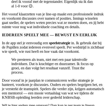
deel ik vooraf met de tegenstander. Eigenlijk sta ik dan
al 1-0 voor 😉.
Het vooraf klaarzetten van je line-up maakt een professionele indruk
en voorkomt discussies over namen of posities. Innings wisselen
gaat sneller, de spelers weten precies wat ze moeten doen, en jij hebt
ruimte voor nog wat individuele coaching en details.
IEDEREEN SPEELT MEE — BEWUST EN EERLIJK
In de app stel je eenvoudig een
speelstrategie
in. Ik gebruik dat bij
de Pupillen zodat iedereen evenveel speelt. Per wedstrijd is zichtbaar
wie speelt, wie rust heeft en hoe vaak dat voorkomt.
We presteren als team, niet met een paar talentvolle
individuen. Dat is krachtiger en duurzamer. Ik focus op
groei, en dan volgt het resultaat vanzelf. Trust the
process.
Door vooraf in je jaarplan te communiceren welke strategie je
hanteert, voorkom je discussies. Ouders en spelers begrijpen het, en
je versterkt de teamspirit. Spelers die verder zijn, krijgen automatisch
een mentorrol — een mooie vertaalslag van wat we tijdens de
KNBSB-opleiding leerden over gedeeld leiderschap.
Wil je hier anders mee omgaan? Dan kun je per team je lineup