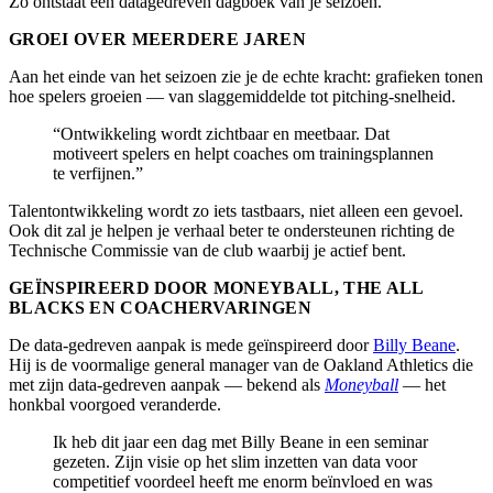
Zo ontstaat een datagedreven dagboek van je seizoen.
GROEI OVER MEERDERE JAREN
Aan het einde van het seizoen zie je de echte kracht: grafieken tonen
hoe spelers groeien — van slaggemiddelde tot pitching-snelheid.
“Ontwikkeling wordt zichtbaar en meetbaar. Dat
motiveert spelers en helpt coaches om trainingsplannen
te verfijnen.”
Talentontwikkeling wordt zo iets tastbaars, niet alleen een gevoel.
Ook dit zal je helpen je verhaal beter te ondersteunen richting de
Technische Commissie van de club waarbij je actief bent.
GEÏNSPIREERD DOOR MONEYBALL, THE ALL
BLACKS EN COACHERVARINGEN
De data-gedreven aanpak is mede geïnspireerd door
Billy Beane
.
Hij is de voormalige general manager van de Oakland Athletics die
met zijn data-gedreven aanpak — bekend als
Moneyball
— het
honkbal voorgoed veranderde.
Ik heb dit jaar een dag met Billy Beane in een seminar
gezeten. Zijn visie op het slim inzetten van data voor
competitief voordeel heeft me enorm beïnvloed en was