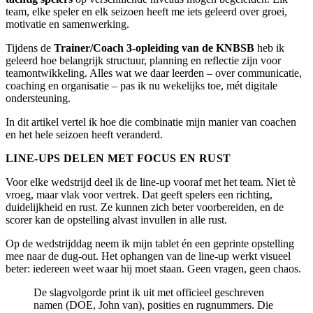
team, elke speler en elk seizoen heeft me iets geleerd over groei,
motivatie en samenwerking.
Tijdens de
Trainer/Coach 3-opleiding van de KNBSB
heb ik
geleerd hoe belangrijk structuur, planning en reflectie zijn voor
teamontwikkeling. Alles wat we daar leerden – over communicatie,
coaching en organisatie – pas ik nu wekelijks toe, mét digitale
ondersteuning.
In dit artikel vertel ik hoe die combinatie mijn manier van coachen
en het hele seizoen heeft veranderd.
LINE-UPS DELEN MET FOCUS EN RUST
Voor elke wedstrijd deel ik de line-up vooraf met het team. Niet tè
vroeg, maar vlak voor vertrek. Dat geeft spelers een richting,
duidelijkheid en rust. Ze kunnen zich beter voorbereiden, en de
scorer kan de opstelling alvast invullen in alle rust.
Op de wedstrijddag neem ik mijn tablet én een geprinte opstelling
mee naar de dug-out. Het ophangen van de line-up werkt visueel
beter: iedereen weet waar hij moet staan. Geen vragen, geen chaos.
De slagvolgorde print ik uit met officieel geschreven
namen (DOE, John van), posities en rugnummers. Die