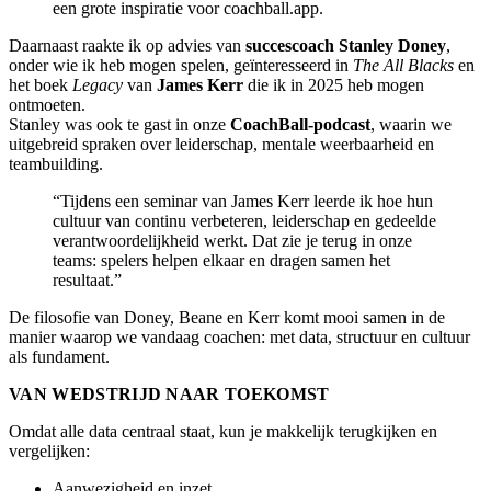
een grote inspiratie voor coachball.app.
Daarnaast raakte ik op advies van
succescoach Stanley Doney
,
onder wie ik heb mogen spelen, geïnteresseerd in
The All Blacks
en
het boek
Legacy
van
James Kerr
die ik in 2025 heb mogen
ontmoeten.
Stanley was ook te gast in onze
CoachBall-podcast
, waarin we
uitgebreid spraken over leiderschap, mentale weerbaarheid en
teambuilding.
“Tijdens een seminar van James Kerr leerde ik hoe hun
cultuur van continu verbeteren, leiderschap en gedeelde
verantwoordelijkheid werkt. Dat zie je terug in onze
teams: spelers helpen elkaar en dragen samen het
resultaat.”
De filosofie van Doney, Beane en Kerr komt mooi samen in de
manier waarop we vandaag coachen: met data, structuur en cultuur
als fundament.
VAN WEDSTRIJD NAAR TOEKOMST
Omdat alle data centraal staat, kun je makkelijk terugkijken en
vergelijken:
Aanwezigheid en inzet