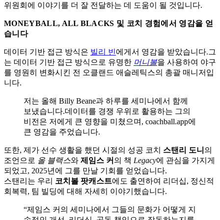
위원회에 이야기를 더 잘 전달하는 데 도움이 될 것입니다.
MONEYBALL, ALL BLACKS 및 코치 경험에서 영감을 얻
습니다
데이터 기반 접근 방식은
빌리 빈
에게서 영감을 받았습니다.그
는 데이터 기반 접근 방식으로 유명한
머니볼
을 사용하여 야구
를 영원히 변화시킨 전 오클랜드 애슬레틱스의 총괄 매니저입
니다.
저는 올해 Billy Beane과 하루를 세미나에서 함께
보냈습니다.데이터를 경쟁 우위로 활용하는 그의
비전은 저에게 큰 영향을 미쳤으며, coachball.app에
큰 영감을 주었습니다.
또한, 제가 선수 생활을 했던 시절의 성공 코치
스탠리 도니
의
조언으로
올 블랙스
와
제임스 커
의 책
Legacy
에 관심을 가지게
되었고, 2025년에 그를 만날 기회를 얻었습니다.
스탠리는 우리
코치볼 팟캐스트
에도 출연하여 리더십, 정신적
회복력, 팀 빌딩에 대해 자세히 이야기했습니다.
“제임스 커의 세미나에서 그들의 문화가 어떻게 지
속적인 개선, 리더십, 공동 책임으로 작동하는지를