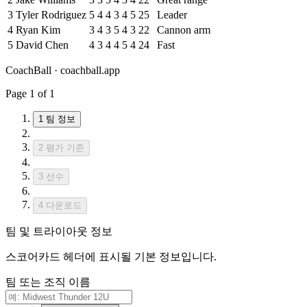
3
Tyler Rodriguez
5
4
4
3
4
5
25
Leader
4
Ryan Kim
3
4
3
5
4
3
22
Cannon arm
5
David Chen
4
3
4
4
5
4
24
Fast
CoachBall
· coachball.app
Page 1 of 1
1
팀 정보
2
평가 기준
3
선수
4
다운로드
팀 및 트라이아웃 정보
스코어카드 헤더에 표시될 기본 정보입니다.
팀 또는 조직 이름