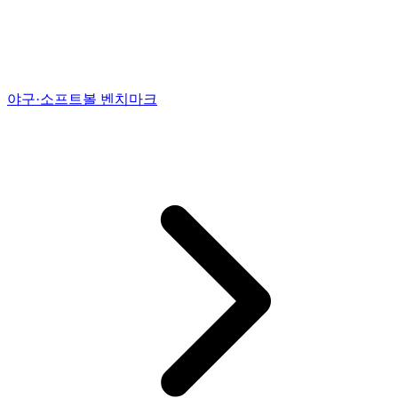
야구·소프트볼 벤치마크