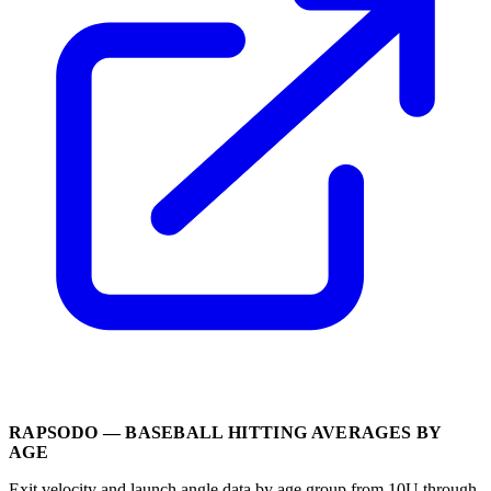
RAPSODO — BASEBALL HITTING AVERAGES BY
AGE
Exit velocity and launch angle data by age group from 10U through