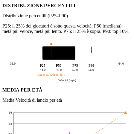
DISTRIBUZIONE PERCENTILI
Distribuzione percentili (P25–P90)
P25: il 25% dei giocatori è sotto questa velocità. P50 (mediana):
metà più veloce, metà più lento. P75: il 25% è sopra. P90: top 10%.
36.0
64.0
P25
P50
P75
P90
44.0
48.0
52.0
56.0
Axe et al. (2014): 46.1
Velocità (mph)
MEDIA PER ETÀ
Media Velocità di lancio per età
60
58