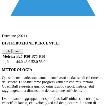
Driveline (2021)
DISTRIBUZIONE PERCENTILI
mph
km/h
Metrica
P25
P50
P75
P90
mph
44.0
48.0
52.0
56.0
METODOLOGIA
Questi benchmarks sono attualmente basati su dataset di riferimento
del settore. Li sostituiremo progressivamente con misurazioni
CoachBall aggregate quando ogni gruppo (sport, metrica, età)
raggiungerà una dimensione del campione sufficiente.
I valori sono raggruppati per sport (baseball/softball), metrica (es.
velocità di lancio, exit velocity) ed età del giocatore. Le fonti di