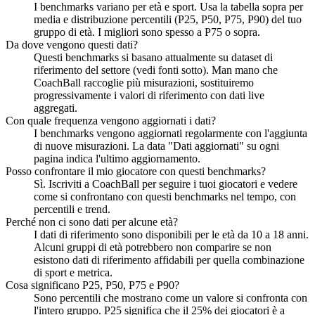
I benchmarks variano per età e sport. Usa la tabella sopra per
media e distribuzione percentili (P25, P50, P75, P90) del tuo
gruppo di età. I migliori sono spesso a P75 o sopra.
Da dove vengono questi dati?
Questi benchmarks si basano attualmente su dataset di
riferimento del settore (vedi fonti sotto). Man mano che
CoachBall raccoglie più misurazioni, sostituiremo
progressivamente i valori di riferimento con dati live
aggregati.
Con quale frequenza vengono aggiornati i dati?
I benchmarks vengono aggiornati regolarmente con l'aggiunta
di nuove misurazioni. La data "Dati aggiornati" su ogni
pagina indica l'ultimo aggiornamento.
Posso confrontare il mio giocatore con questi benchmarks?
Sì. Iscriviti a CoachBall per seguire i tuoi giocatori e vedere
come si confrontano con questi benchmarks nel tempo, con
percentili e trend.
Perché non ci sono dati per alcune età?
I dati di riferimento sono disponibili per le età da 10 a 18 anni.
Alcuni gruppi di età potrebbero non comparire se non
esistono dati di riferimento affidabili per quella combinazione
di sport e metrica.
Cosa significano P25, P50, P75 e P90?
Sono percentili che mostrano come un valore si confronta con
l'intero gruppo. P25 significa che il 25% dei giocatori è a