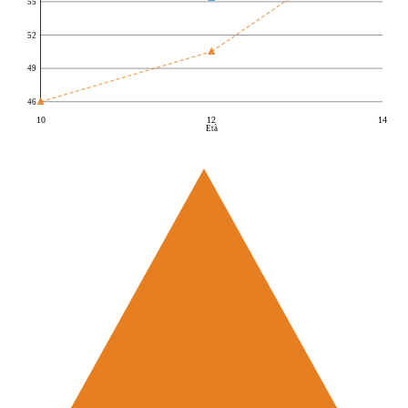
55
52
49
46
10
12
14
Età