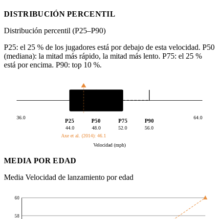
DISTRIBUCIÓN PERCENTIL
Distribución percentil (P25–P90)
P25: el 25 % de los jugadores está por debajo de esta velocidad. P50
(mediana): la mitad más rápido, la mitad más lento. P75: el 25 %
está por encima. P90: top 10 %.
36.0
64.0
P25
P50
P75
P90
44.0
48.0
52.0
56.0
Axe et al. (2014): 46.1
Velocidad (mph)
MEDIA POR EDAD
Media Velocidad de lanzamiento por edad
60
58