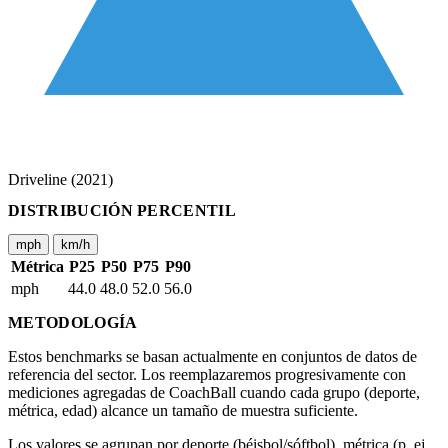
Driveline (2021)
DISTRIBUCIÓN PERCENTIL
mph
km/h
Métrica
P25
P50
P75
P90
mph
44.0
48.0
52.0
56.0
METODOLOGÍA
Estos benchmarks se basan actualmente en conjuntos de datos de
referencia del sector. Los reemplazaremos progresivamente con
mediciones agregadas de CoachBall cuando cada grupo (deporte,
métrica, edad) alcance un tamaño de muestra suficiente.
Los valores se agrupan por deporte (béisbol/sóftbol), métrica (p. ej.