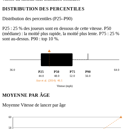
DISTRIBUTION DES PERCENTILES
Distribution des percentiles (P25–P90)
P25 : 25 % des joueurs sont en dessous de cette vitesse. P50
(médiane) : la moitié plus rapide, la moitié plus lente. P75 : 25 %
sont au-dessus. P90 : top 10 %.
36.0
64.0
P25
P50
P75
P90
44.0
48.0
52.0
56.0
Axe et al. (2014): 46.1
Vitesse (mph)
MOYENNE PAR ÂGE
Moyenne Vitesse de lancer par âge
60
58