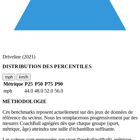
Driveline (2021)
DISTRIBUTION DES PERCENTILES
mph
km/h
Métrique
P25
P50
P75
P90
mph
44.0
48.0
52.0
56.0
MÉTHODOLOGIE
Ces benchmarks reposent actuellement sur des jeux de données de
référence du secteur. Nous les remplacerons progressivement par des
mesures CoachBall agrégées dès que chaque groupe (sport,
métrique, âge) atteindra une taille d'échantillon suffisante.
Les valeurs sont regroupées par sport (baseball/softball), métrique