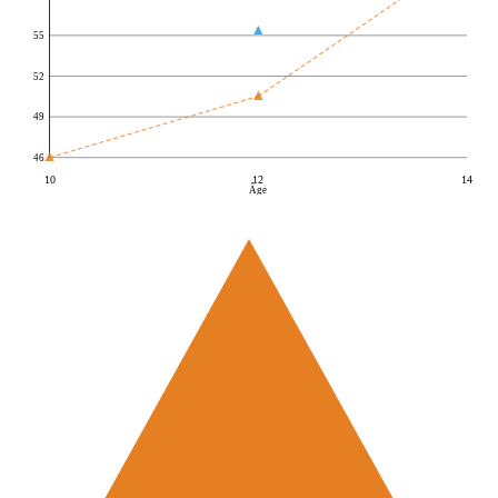
55
52
49
46
10
12
14
Âge