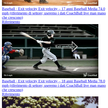
Baseball · Exit velocity
Exit velocity – 17 anni Baseball
Media 74.0
mph (riferimento di settore; useremo i dati CoachBall live man mano
che crescono)
Riferimento
Baseball · Exit velocity
Exit velocity – 18 anni Baseball
Media 78.0
mph (riferimento di settore; useremo i dati CoachBall live man mano
che crescono)
Riferimento