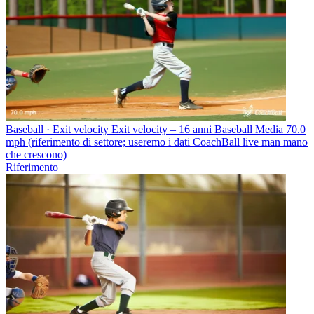
Baseball · Exit velocity
Exit velocity – 16 anni Baseball
Media 70.0
mph (riferimento di settore; useremo i dati CoachBall live man mano
che crescono)
Riferimento