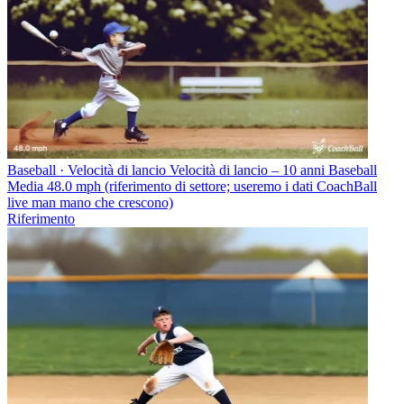
Baseball · Velocità di lancio
Velocità di lancio – 10 anni Baseball
Media 48.0 mph (riferimento di settore; useremo i dati CoachBall
live man mano che crescono)
Riferimento