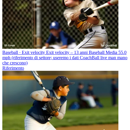
Baseball · Exit velocity
Exit velocity – 13 anni Baseball
Media 55.0
mph (riferimento di settore; useremo i dati CoachBall live man mano
che crescono)
Riferimento