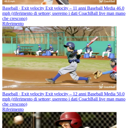
Baseball · Exit velocity
Exit velocity – 11 anni Baseball
Media 46.0
mph (riferimento di settore; useremo i dati CoachBall live man mano
che crescono)
Riferimento
Baseball · Exit velocity
Exit velocity – 12 anni Baseball
Media 50.0
mph (riferimento di settore; useremo i dati CoachBall live man mano
che crescono)
Riferimento