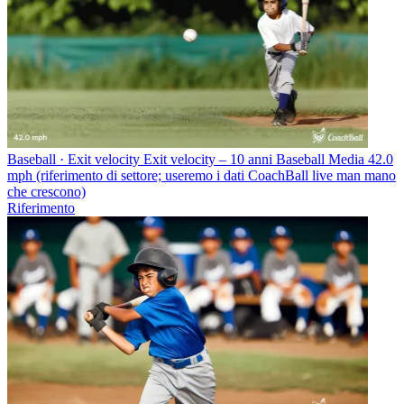
Baseball · Exit velocity
Exit velocity – 10 anni Baseball
Media 42.0
mph (riferimento di settore; useremo i dati CoachBall live man mano
che crescono)
Riferimento