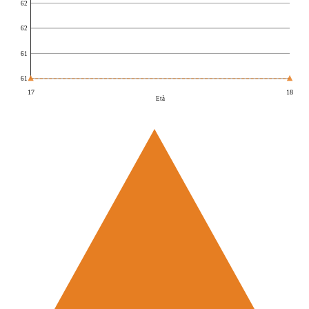
62
62
61
61
17
18
Età