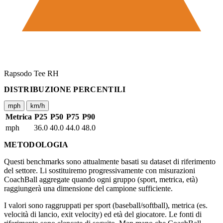
Rapsodo Tee RH
DISTRIBUZIONE PERCENTILI
mph
km/h
Metrica
P25
P50
P75
P90
mph
36.0
40.0
44.0
48.0
METODOLOGIA
Questi benchmarks sono attualmente basati su dataset di riferimento
del settore. Li sostituiremo progressivamente con misurazioni
CoachBall aggregate quando ogni gruppo (sport, metrica, età)
raggiungerà una dimensione del campione sufficiente.
I valori sono raggruppati per sport (baseball/softball), metrica (es.
velocità di lancio, exit velocity) ed età del giocatore. Le fonti di