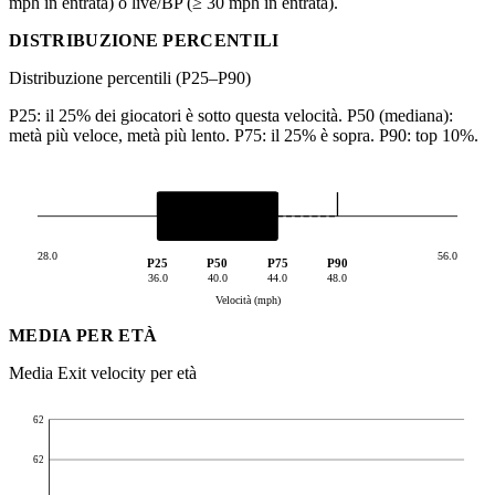
mph in entrata) o live/BP (≥ 30 mph in entrata).
DISTRIBUZIONE PERCENTILI
Distribuzione percentili (P25–P90)
P25: il 25% dei giocatori è sotto questa velocità. P50 (mediana):
metà più veloce, metà più lento. P75: il 25% è sopra. P90: top 10%.
28.0
56.0
P25
P50
P75
P90
36.0
40.0
44.0
48.0
Velocità (mph)
MEDIA PER ETÀ
Media Exit velocity per età
62
62