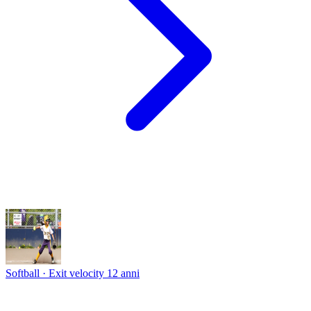
Softball · Exit velocity
12 anni