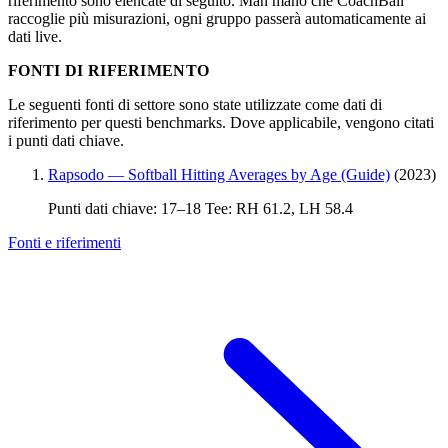
riferimento sono elencate di seguito. Man mano che CoachBall
raccoglie più misurazioni, ogni gruppo passerà automaticamente ai
dati live.
FONTI DI RIFERIMENTO
Le seguenti fonti di settore sono state utilizzate come dati di
riferimento per questi benchmarks. Dove applicabile, vengono citati
i punti dati chiave.
Rapsodo — Softball Hitting Averages by Age (Guide)
(2023)
Punti dati chiave: 17–18 Tee: RH 61.2, LH 58.4
Fonti e riferimenti