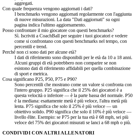
aggregati.
Con quale frequenza vengono aggiornati i dati?
I benchmarks vengono aggiornati regolarmente con l'aggiunta
di nuove misurazioni. La data "Dati aggiornati" su ogni
pagina indica l'ultimo aggiornamento.
Posso confrontare il mio giocatore con questi benchmarks?
Sì. Iscriviti a CoachBall per seguire i tuoi giocatori e vedere
come si confrontano con questi benchmarks nel tempo, con
percentili e trend.
Perché non ci sono dati per alcune età?
I dati di riferimento sono disponibili per le età da 10 a 18 anni.
Alcuni gruppi di età potrebbero non comparire se non
esistono dati di riferimento affidabili per quella combinazione
di sport e metrica.
Cosa significano P25, P50, P75 e P90?
Sono percentili che mostrano come un valore si confronta con
l'intero gruppo. P25 significa che il 25% dei giocatori è a
questa velocità o inferiore — è la parte bassa del normale. P50
è la mediana: esattamente metà è più veloce, l'altra metà più
lenta. P75 significa che solo il 25% è più veloce — un
obiettivo solido. P90 significa che solo il 10% è più veloce —
livello élite. Esempio: se P75 per la tua età è 68 mph, sei più
veloce del 75% dei giocatori misurati se lanci a 68 mph o più.
CONDIVIDI CON ALTRI ALLENATORI