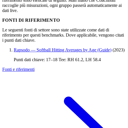
riferimento sono elencate di seguito. Man mano che CoachBall
raccoglie più misurazioni, ogni gruppo passerà automaticamente ai
dati live.
FONTI DI RIFERIMENTO
Le seguenti fonti di settore sono state utilizzate come dati di
riferimento per questi benchmarks. Dove applicabile, vengono citati
i punti dati chiave.
Rapsodo — Softball Hitting Averages by Age (Guide)
(2023)
Punti dati chiave: 17–18 Tee: RH 61.2, LH 58.4
Fonti e riferimenti