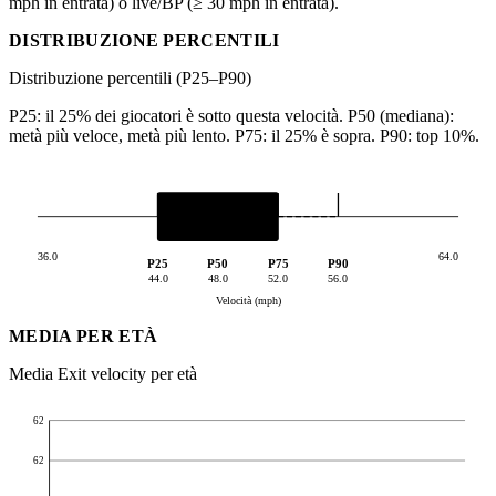
mph in entrata) o live/BP (≥ 30 mph in entrata).
DISTRIBUZIONE PERCENTILI
Distribuzione percentili (P25–P90)
P25: il 25% dei giocatori è sotto questa velocità. P50 (mediana):
metà più veloce, metà più lento. P75: il 25% è sopra. P90: top 10%.
36.0
64.0
P25
P50
P75
P90
44.0
48.0
52.0
56.0
Velocità (mph)
MEDIA PER ETÀ
Media Exit velocity per età
62
62