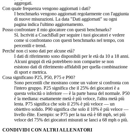
aggregati.
Con quale frequenza vengono aggiornati i dati?
I benchmarks vengono aggiornati regolarmente con l'aggiunta
di nuove misurazioni. La data "Dati aggiornati" su ogni
pagina indica l'ultimo aggiornamento.
Posso confrontare il mio giocatore con questi benchmarks?
Sì. Iscriviti a CoachBall per seguire i tuoi giocatori e vedere
come si confrontano con questi benchmarks nel tempo, con
percentili e trend.
Perché non ci sono dati per alcune età?
I dati di riferimento sono disponibili per le età da 10 a 18 anni.
Alcuni gruppi di età potrebbero non comparire se non
esistono dati di riferimento affidabili per quella combinazione
di sport e metrica.
Cosa significano P25, P50, P75 e P90?
Sono percentili che mostrano come un valore si confronta con
l'intero gruppo. P25 significa che il 25% dei giocatori è a
questa velocità o inferiore — è la parte bassa del normale. P50
è la mediana: esattamente metà è più veloce, l'altra metà più
lenta. P75 significa che solo il 25% è più veloce — un
obiettivo solido. P90 significa che solo il 10% è più veloce —
livello élite. Esempio: se P75 per la tua età è 68 mph, sei più
veloce del 75% dei giocatori misurati se lanci a 68 mph o più.
CONDIVIDI CON ALTRI ALLENATORI