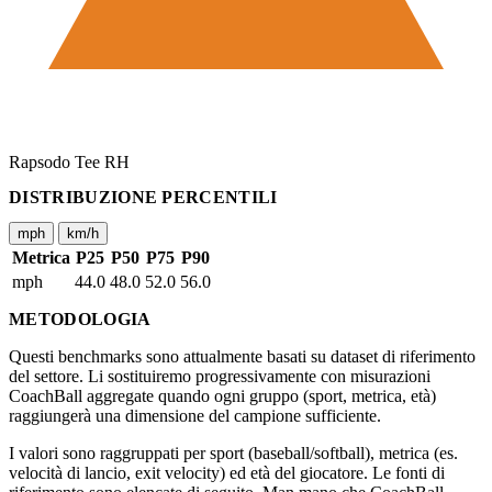
Rapsodo Tee RH
DISTRIBUZIONE PERCENTILI
mph
km/h
Metrica
P25
P50
P75
P90
mph
44.0
48.0
52.0
56.0
METODOLOGIA
Questi benchmarks sono attualmente basati su dataset di riferimento
del settore. Li sostituiremo progressivamente con misurazioni
CoachBall aggregate quando ogni gruppo (sport, metrica, età)
raggiungerà una dimensione del campione sufficiente.
I valori sono raggruppati per sport (baseball/softball), metrica (es.
velocità di lancio, exit velocity) ed età del giocatore. Le fonti di