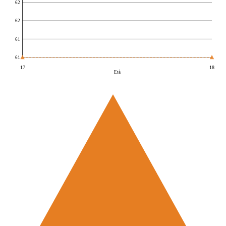
62
62
61
61
17
18
Età