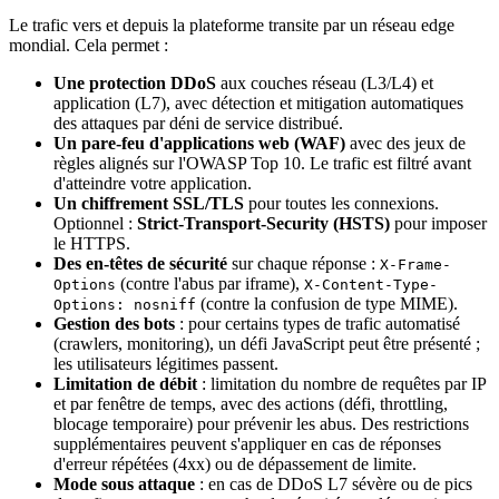
Le trafic vers et depuis la plateforme transite par un réseau edge
mondial. Cela permet :
Une protection DDoS
aux couches réseau (L3/L4) et
application (L7), avec détection et mitigation automatiques
des attaques par déni de service distribué.
Un pare-feu d'applications web (WAF)
avec des jeux de
règles alignés sur l'OWASP Top 10. Le trafic est filtré avant
d'atteindre votre application.
Un chiffrement SSL/TLS
pour toutes les connexions.
Optionnel :
Strict-Transport-Security (HSTS)
pour imposer
le HTTPS.
Des en-têtes de sécurité
sur chaque réponse :
X-Frame-
(contre l'abus par iframe),
Options
X-Content-Type-
(contre la confusion de type MIME).
Options: nosniff
Gestion des bots
: pour certains types de trafic automatisé
(crawlers, monitoring), un défi JavaScript peut être présenté ;
les utilisateurs légitimes passent.
Limitation de débit
: limitation du nombre de requêtes par IP
et par fenêtre de temps, avec des actions (défi, throttling,
blocage temporaire) pour prévenir les abus. Des restrictions
supplémentaires peuvent s'appliquer en cas de réponses
d'erreur répétées (4xx) ou de dépassement de limite.
Mode sous attaque
: en cas de DDoS L7 sévère ou de pics