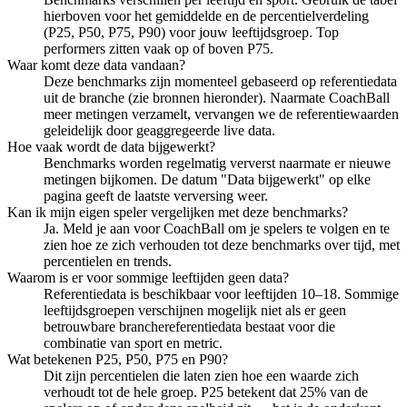
hierboven voor het gemiddelde en de percentielverdeling
(P25, P50, P75, P90) voor jouw leeftijdsgroep. Top
performers zitten vaak op of boven P75.
Waar komt deze data vandaan?
Deze benchmarks zijn momenteel gebaseerd op referentiedata
uit de branche (zie bronnen hieronder). Naarmate CoachBall
meer metingen verzamelt, vervangen we de referentiewaarden
geleidelijk door geaggregeerde live data.
Hoe vaak wordt de data bijgewerkt?
Benchmarks worden regelmatig ververst naarmate er nieuwe
metingen bijkomen. De datum "Data bijgewerkt" op elke
pagina geeft de laatste verversing weer.
Kan ik mijn eigen speler vergelijken met deze benchmarks?
Ja. Meld je aan voor CoachBall om je spelers te volgen en te
zien hoe ze zich verhouden tot deze benchmarks over tijd, met
percentielen en trends.
Waarom is er voor sommige leeftijden geen data?
Referentiedata is beschikbaar voor leeftijden 10–18. Sommige
leeftijdsgroepen verschijnen mogelijk niet als er geen
betrouwbare branchereferentiedata bestaat voor die
combinatie van sport en metric.
Wat betekenen P25, P50, P75 en P90?
Dit zijn percentielen die laten zien hoe een waarde zich
verhoudt tot de hele groep. P25 betekent dat 25% van de