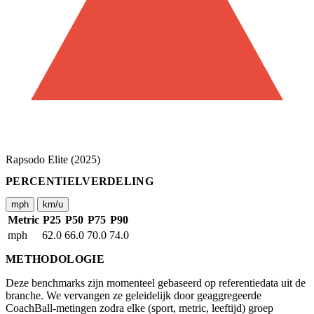
Rapsodo Elite (2025)
PERCENTIELVERDELING
mph
km/u
Metric
P25
P50
P75
P90
mph
62.0
66.0
70.0
74.0
METHODOLOGIE
Deze benchmarks zijn momenteel gebaseerd op referentiedata uit de
branche. We vervangen ze geleidelijk door geaggregeerde
CoachBall-metingen zodra elke (sport, metric, leeftijd) groep