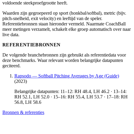
voldoende steekproefgrootte heeft.
Waarden zijn gegroepeerd op sport (honkbal/softbal), metric (bijv.
pitch-snelheid, exit velocity) en leeftijd van de speler.
Referentiebronnen staan hieronder vermeld. Naarmate CoachBall
meer metingen verzamelt, schakelt elke groep automatisch over naar
live data.
REFERENTIEBRONNEN
De volgende branchebronnen zijn gebruikt als referentiedata voor
deze benchmarks. Waar relevant worden belangrijke datapunten
geciteerd.
Rapsodo — Softball Pitching Averages by Age (Guide)
(2023)
Belangrijke datapunten: 11–12: RH 48.4, LH 46.2 · 13–14:
RH 52.1, LH 52.0 · 15–16: RH 55.4, LH 53.7 · 17–18: RH
56.8, LH 58.6
Bronnen & referenties