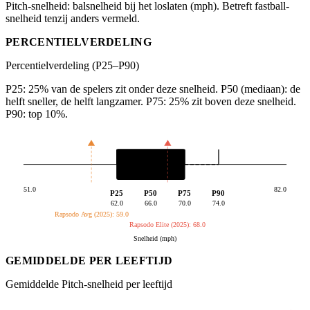
Pitch-snelheid: balsnelheid bij het loslaten (mph). Betreft fastball-
snelheid tenzij anders vermeld.
PERCENTIELVERDELING
Percentielverdeling (P25–P90)
P25: 25% van de spelers zit onder deze snelheid. P50 (mediaan): de
helft sneller, de helft langzamer. P75: 25% zit boven deze snelheid.
P90: top 10%.
51.0
82.0
P25
P50
P75
P90
62.0
66.0
70.0
74.0
Rapsodo Avg (2025): 59.0
Rapsodo Elite (2025): 68.0
Snelheid (mph)
GEMIDDELDE PER LEEFTIJD
Gemiddelde Pitch-snelheid per leeftijd