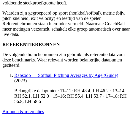
voldoende steekproefgrootte heeft.
Waarden zijn gegroepeerd op sport (honkbal/softbal), metric (bijv.
pitch-snelheid, exit velocity) en leeftijd van de speler.
Referentiebronnen staan hieronder vermeld. Naarmate CoachBall
meer metingen verzamelt, schakelt elke groep automatisch over naar
live data.
REFERENTIEBRONNEN
De volgende branchebronnen zijn gebruikt als referentiedata voor
deze benchmarks. Waar relevant worden belangrijke datapunten
geciteerd.
Rapsodo — Softball Pitching Averages by Age (Guide)
(2023)
Belangrijke datapunten: 11–12: RH 48.4, LH 46.2 · 13–14:
RH 52.1, LH 52.0 · 15–16: RH 55.4, LH 53.7 · 17–18: RH
56.8, LH 58.6
Bronnen & referenties