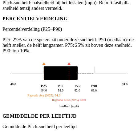
Pitch-snelheid: balsnelheid bij het loslaten (mph). Betreft fastball-
snelheid tenzij anders vermeld.
PERCENTIELVERDELING
Percentielverdeling (P25–P90)
P25: 25% van de spelers zit onder deze snelheid. P50 (mediaan): de
helft sneller, de helft langzamer. P75: 25% zit boven deze snelheid.
P90: top 10%.
46.0
74.0
P25
P50
P75
P90
54.0
58.0
62.0
66.0
Rapsodo Avg (2025): 54.0
Rapsodo Elite (2025): 60.0
Snelheid (mph)
GEMIDDELDE PER LEEFTIJD
Gemiddelde Pitch-snelheid per leeftijd