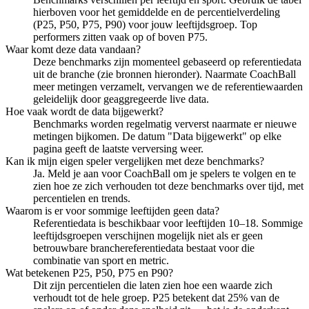
hierboven voor het gemiddelde en de percentielverdeling
(P25, P50, P75, P90) voor jouw leeftijdsgroep. Top
performers zitten vaak op of boven P75.
Waar komt deze data vandaan?
Deze benchmarks zijn momenteel gebaseerd op referentiedata
uit de branche (zie bronnen hieronder). Naarmate CoachBall
meer metingen verzamelt, vervangen we de referentiewaarden
geleidelijk door geaggregeerde live data.
Hoe vaak wordt de data bijgewerkt?
Benchmarks worden regelmatig ververst naarmate er nieuwe
metingen bijkomen. De datum "Data bijgewerkt" op elke
pagina geeft de laatste verversing weer.
Kan ik mijn eigen speler vergelijken met deze benchmarks?
Ja. Meld je aan voor CoachBall om je spelers te volgen en te
zien hoe ze zich verhouden tot deze benchmarks over tijd, met
percentielen en trends.
Waarom is er voor sommige leeftijden geen data?
Referentiedata is beschikbaar voor leeftijden 10–18. Sommige
leeftijdsgroepen verschijnen mogelijk niet als er geen
betrouwbare branchereferentiedata bestaat voor die
combinatie van sport en metric.
Wat betekenen P25, P50, P75 en P90?
Dit zijn percentielen die laten zien hoe een waarde zich
verhoudt tot de hele groep. P25 betekent dat 25% van de