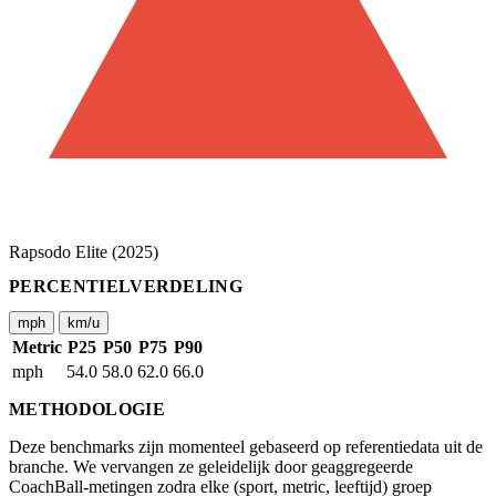
Rapsodo Elite (2025)
PERCENTIELVERDELING
mph
km/u
Metric
P25
P50
P75
P90
mph
54.0
58.0
62.0
66.0
METHODOLOGIE
Deze benchmarks zijn momenteel gebaseerd op referentiedata uit de
branche. We vervangen ze geleidelijk door geaggregeerde
CoachBall-metingen zodra elke (sport, metric, leeftijd) groep