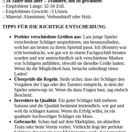
5.
18 Jahre und älter – Trainiere, um zu gewinnen:
– Empfohlene Länge: 32-34 Zoll.
– Empfohlenes Gewicht: -3 Unzen.
– Material: Aluminium, Verbundstoff oder Holz.
TIPPS FÜR DIE RICHTIGE ENTSCHEIDUNG
Probier verschiedene Größen aus
: Lass junge Spieler
verschiedene Schläger ausprobieren, um herauszufinden,
welcher am besten zu ihrem Spielstil passt. Ich (Reinier) war
echt beeindruckt, wie gut wir in einem Fachgeschäft beraten
wurden und wie unterschiedlich sich verschiedene Marken
von Schlägern anfühlten, obwohl sie dieselbe Größe hatten.
Wenn du die Möglichkeit hast, besuche unbedingt einen
Laden!
Überprüfe die Regeln
: Stelle sicher, dass der Schläger den
Vorgaben der Liga oder des Turniers entspricht, in dem der
Spieler unterwegs ist. Wenn du dazu Fragen hast, sag einfach
Bescheid.
Investiere in Qualität
: Ein guter Schläger hält mehrere
Saisons und die Qualität bestimmt letztendlich, wie gut und
weit du schlagen kannst. Wenn du Erfolg willst, ist ein
qualitativ hochwertiger Schläger ein Muss.
Gebraucht
. Schau mal auf dem Marktplatz, im aktuellen
Team oder beim Verein vorbei. Vielleicht liegt der perfekte