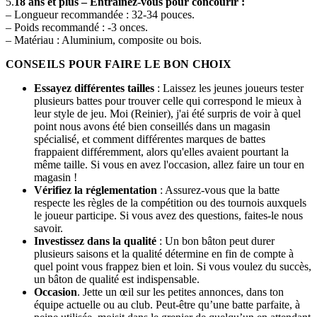
5.
18 ans et plus – Entraînez-vous pour concourir :
– Longueur recommandée : 32-34 pouces.
– Poids recommandé : -3 onces.
– Matériau : Aluminium, composite ou bois.
CONSEILS POUR FAIRE LE BON CHOIX
Essayez différentes tailles
: Laissez les jeunes joueurs tester
plusieurs battes pour trouver celle qui correspond le mieux à
leur style de jeu. Moi (Reinier), j'ai été surpris de voir à quel
point nous avons été bien conseillés dans un magasin
spécialisé, et comment différentes marques de battes
frappaient différemment, alors qu'elles avaient pourtant la
même taille. Si vous en avez l'occasion, allez faire un tour en
magasin !
Vérifiez la réglementation
: Assurez-vous que la batte
respecte les règles de la compétition ou des tournois auxquels
le joueur participe. Si vous avez des questions, faites-le nous
savoir.
Investissez dans la qualité
: Un bon bâton peut durer
plusieurs saisons et la qualité détermine en fin de compte à
quel point vous frappez bien et loin. Si vous voulez du succès,
un bâton de qualité est indispensable.
Occasion
. Jette un œil sur les petites annonces, dans ton
équipe actuelle ou au club. Peut-être qu’une batte parfaite, à