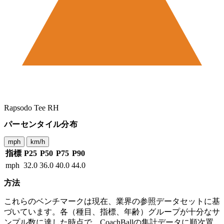
Rapsodo Tee RH
パーセンタイル分布
mph
km/h
指標
P25
P50
P75
P90
mph
32.0
36.0
40.0
44.0
方法
これらのベンチマークは現在、業界の参照データセットに基
づいています。各（種目、指標、年齢）グループが十分なサ
ンプル数に達した時点で、CoachBallの集計データに順次置