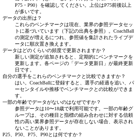
P75・P90）を確認してください。上位はP75前後以上
が多いです。
データの出所は？
これらのベンチマークは現在、業界の参照データセッ
トに基づいています（下記の出典を参照）。CoachBall
の測定が増えるにつれ、参照値を集計されたライブデ
ータに順次置き換えます。
データはどのくらいの頻度で更新されますか？
新しい測定が追加されると、定期的にベンチマークを
更新します。各ページの「データ更新日」が最終更新
日です。
自分の選手をこれらのベンチマークと比較できますか？
はい。CoachBallに登録すると、選手の経過を追い、パ
ーセンタイルや推移でベンチマークとの比較ができま
す。
一部の年齢でデータがないのはなぜですか？
参照データは10〜18歳で利用可能です。一部の年齢グ
ループは、その種目と指標の組み合わせに対する信頼
性の高い業界参照データが存在しない場合、表示され
ないことがあります。
P25、P50、P75、P90とは何ですか？