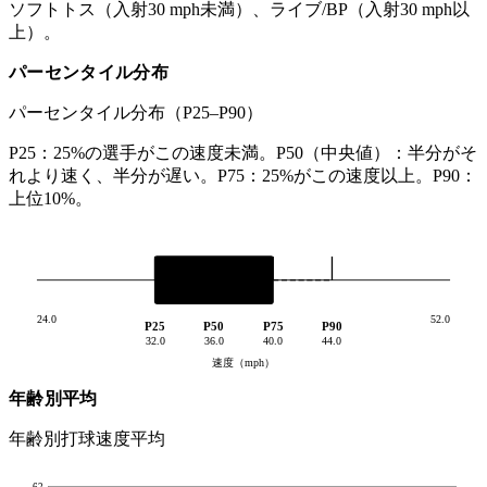
ソフトトス（入射30 mph未満）、ライブ/BP（入射30 mph以
上）。
パーセンタイル分布
パーセンタイル分布（P25–P90）
P25：25%の選手がこの速度未満。P50（中央値）：半分がそ
れより速く、半分が遅い。P75：25%がこの速度以上。P90：
上位10%。
24.0
52.0
P25
P50
P75
P90
32.0
36.0
40.0
44.0
速度（mph）
年齢別平均
年齢別打球速度平均
62