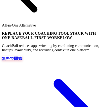
All-in-One Alternative
REPLACE YOUR COACHING TOOL STACK WITH
ONE BASEBALL-FIRST WORKFLOW
CoachBall reduces app switching by combining communication,
lineups, availability, and recruiting context in one platform.
無料で開始