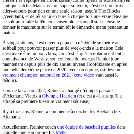
Heren 1 (à l'époque en Hoofdklasse) contre Sparta (à Rotterdam) en
tant que catcher.Mais aussi un super souvenir, c’est de faire trois
allers-retours pour rien en une seule saison jusqu’à The Blocks
(Veendam), et de réussir à en faire à chaque fois une vraie fête.Que
ce soit pour faire la fête tous ensemble le samedi soir et ensuite
donner le maximum sur le terrain tôt le dimanche matin pendant un
match.
À vingt-huit ans, il est devenu papa et a décidé de se mettre au
softball pour pouvoir passer plus de week-ends à la maison.Cela
s’est avéré être un bon choix, car c’est là qu’il a notamment fait la
connaissance de Wesley, son collègue de podcast.Reinier joue
maintenant depuis plus de dix ans au niveau Hoofdklasse et, après
une belle deuxième place en 2020 avec son équipe, est devenu
vraiment champion national en 2021
(
cette vidéo
vaut aussi le
détour).
Lors de la saison 2022, Reinier a changé d’équipe, passant
d’Alcmaria Victrix à
Olympia Haarlem
(et c’est à 41 ans qu’il a
attrapé sa première blessure vraiment sérieuse).
Il y a trois ans, Reinier a commencé à coacher les Beeball chez
Alcmaria.
Actuellement, Reinier coach
une équipe de baseball pupilles
dans
laquelle joue son propre fils
Melle
.