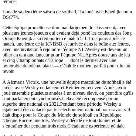
femme.
Lors de sa deuxième saison de softball, il a joué avec Koedijk contre
DSC'74.
Cette équipe prometteuse dominait largement le classement, avec
plusieurs jeunes joueurs qui avaient déjà porté les couleurs des Jong
Oranje.Koedijk a su remporter ce match 5-1.Trois jours après ce
match, une lettre de la KNBSB est arrivée dans la boîte aux lettres,
avec une invitation à rejoindre l’équipe NL.Wesley est devenu un
pilier en tant que lanceur pour l’équipe NL.Après douze ans de jeu
et cinq Championnats d’Europe — dont le dernier avec une
honorable deuxième place — c’était le moment parfait pour dire au
revoir.
À Alcmaria Victrix, une nouvelle équipe masculine de softball a été
créée, avec Wesley en lanceur et Reinier en receveur.Après avoir
joué ensemble plusieurs années à un niveau élevé, on peut dire qu'ils
sont parfaitement synchronisés.Cela a été récompensé par un
superbe titre national en 2021.Pendant cette période, Wesley a
également été contacté par le sélectionneur national pour savoir s’il
était dispo pour la Coupe du Monde de softball en République
tchèque.Encore une fois, Wesley a décidé de tout donner et de
s’entraîner dur pendant trois mois.C'était une expérience géniale.