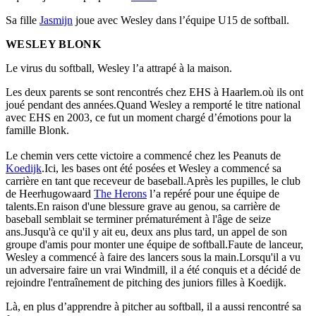
Sa fille
Jasmijn
joue avec Wesley dans l’équipe U15 de softball.
WESLEY BLONK
Le virus du softball, Wesley l’a attrapé à la maison.
Les deux parents se sont rencontrés chez EHS à Haarlem.où ils ont
joué pendant des années.Quand Wesley a remporté le titre national
avec EHS en 2003, ce fut un moment chargé d’émotions pour la
famille Blonk.
Le chemin vers cette victoire a commencé chez les Peanuts de
Koedijk
.Ici, les bases ont été posées et Wesley a commencé sa
carrière en tant que receveur de baseball.Après les pupilles, le club
de Heerhugowaard
The Herons
l’a repéré pour une équipe de
talents.En raison d'une blessure grave au genou, sa carrière de
baseball semblait se terminer prématurément à l'âge de seize
ans.Jusqu'à ce qu'il y ait eu, deux ans plus tard, un appel de son
groupe d'amis pour monter une équipe de softball.Faute de lanceur,
Wesley a commencé à faire des lancers sous la main.Lorsqu'il a vu
un adversaire faire un vrai Windmill, il a été conquis et a décidé de
rejoindre l'entraînement de pitching des juniors filles à Koedijk.
Là, en plus d’apprendre à pitcher au softball, il a aussi rencontré sa