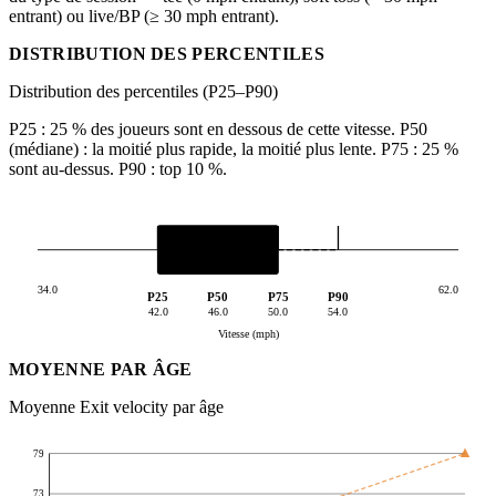
entrant) ou live/BP (≥ 30 mph entrant).
DISTRIBUTION DES PERCENTILES
Distribution des percentiles (P25–P90)
P25 : 25 % des joueurs sont en dessous de cette vitesse. P50
(médiane) : la moitié plus rapide, la moitié plus lente. P75 : 25 %
sont au-dessus. P90 : top 10 %.
34.0
62.0
P25
P50
P75
P90
42.0
46.0
50.0
54.0
Vitesse (mph)
MOYENNE PAR ÂGE
Moyenne Exit velocity par âge
79
73