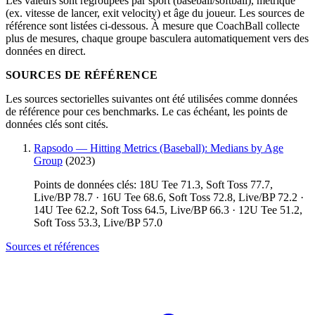
Les valeurs sont regroupées par sport (baseball/softball), métrique
(ex. vitesse de lancer, exit velocity) et âge du joueur. Les sources de
référence sont listées ci-dessous. À mesure que CoachBall collecte
plus de mesures, chaque groupe basculera automatiquement vers des
données en direct.
SOURCES DE RÉFÉRENCE
Les sources sectorielles suivantes ont été utilisées comme données
de référence pour ces benchmarks. Le cas échéant, les points de
données clés sont cités.
Rapsodo — Hitting Metrics (Baseball): Medians by Age
Group
(2023)
Points de données clés: 18U Tee 71.3, Soft Toss 77.7,
Live/BP 78.7 · 16U Tee 68.6, Soft Toss 72.8, Live/BP 72.2 ·
14U Tee 62.2, Soft Toss 64.5, Live/BP 66.3 · 12U Tee 51.2,
Soft Toss 53.3, Live/BP 57.0
Sources et références