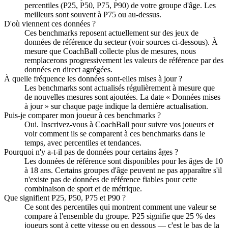
percentiles (P25, P50, P75, P90) de votre groupe d'âge. Les
meilleurs sont souvent à P75 ou au-dessus.
D'où viennent ces données ?
Ces benchmarks reposent actuellement sur des jeux de
données de référence du secteur (voir sources ci-dessous). À
mesure que CoachBall collecte plus de mesures, nous
remplacerons progressivement les valeurs de référence par des
données en direct agrégées.
À quelle fréquence les données sont-elles mises à jour ?
Les benchmarks sont actualisés régulièrement à mesure que
de nouvelles mesures sont ajoutées. La date « Données mises
à jour » sur chaque page indique la dernière actualisation.
Puis-je comparer mon joueur à ces benchmarks ?
Oui. Inscrivez-vous à CoachBall pour suivre vos joueurs et
voir comment ils se comparent à ces benchmarks dans le
temps, avec percentiles et tendances.
Pourquoi n'y a-t-il pas de données pour certains âges ?
Les données de référence sont disponibles pour les âges de 10
à 18 ans. Certains groupes d'âge peuvent ne pas apparaître s'il
n'existe pas de données de référence fiables pour cette
combinaison de sport et de métrique.
Que signifient P25, P50, P75 et P90 ?
Ce sont des percentiles qui montrent comment une valeur se
compare à l'ensemble du groupe. P25 signifie que 25 % des
joueurs sont à cette vitesse ou en dessous — c'est le bas de la