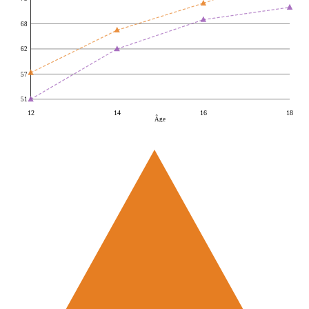
68
62
57
51
12
14
16
18
Âge