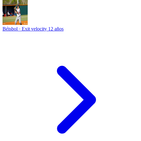
Béisbol · Exit velocity
12 años