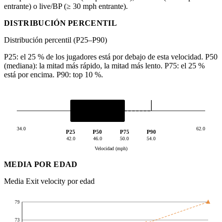
entrante) o live/BP (≥ 30 mph entrante).
DISTRIBUCIÓN PERCENTIL
Distribución percentil (P25–P90)
P25: el 25 % de los jugadores está por debajo de esta velocidad. P50
(mediana): la mitad más rápido, la mitad más lento. P75: el 25 %
está por encima. P90: top 10 %.
34.0
62.0
P25
P50
P75
P90
42.0
46.0
50.0
54.0
Velocidad (mph)
MEDIA POR EDAD
Media Exit velocity por edad
79
73