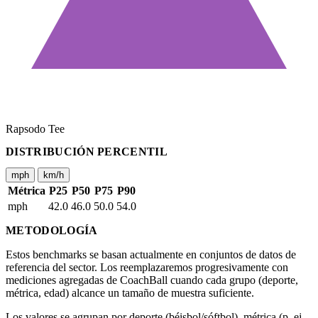
Rapsodo Tee
DISTRIBUCIÓN PERCENTIL
mph
km/h
Métrica
P25
P50
P75
P90
mph
42.0
46.0
50.0
54.0
METODOLOGÍA
Estos benchmarks se basan actualmente en conjuntos de datos de
referencia del sector. Los reemplazaremos progresivamente con
mediciones agregadas de CoachBall cuando cada grupo (deporte,
métrica, edad) alcance un tamaño de muestra suficiente.
Los valores se agrupan por deporte (béisbol/sóftbol), métrica (p. ej.