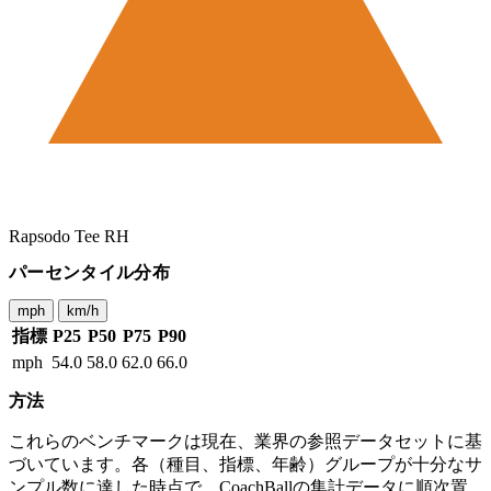
Rapsodo Tee RH
パーセンタイル分布
mph
km/h
指標
P25
P50
P75
P90
mph
54.0
58.0
62.0
66.0
方法
これらのベンチマークは現在、業界の参照データセットに基
づいています。各（種目、指標、年齢）グループが十分なサ
ンプル数に達した時点で、CoachBallの集計データに順次置