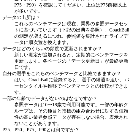
P75・P90）を確認してください。上位はP75前後以上
が多いです。
データの出所は？
これらのベンチマークは現在、業界の参照データセッ
トに基づいています（下記の出典を参照）。CoachBall
の測定が増えるにつれ、参照値を集計されたライブデ
ータに順次置き換えます。
データはどのくらいの頻度で更新されますか？
新しい測定が追加されると、定期的にベンチマークを
更新します。各ページの「データ更新日」が最終更新
日です。
自分の選手をこれらのベンチマークと比較できますか？
はい。CoachBallに登録すると、選手の経過を追い、パ
ーセンタイルや推移でベンチマークとの比較ができま
す。
一部の年齢でデータがないのはなぜですか？
参照データは10〜18歳で利用可能です。一部の年齢グ
ループは、その種目と指標の組み合わせに対する信頼
性の高い業界参照データが存在しない場合、表示され
ないことがあります。
P25、P50、P75、P90とは何ですか？