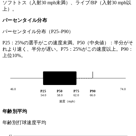
ソフトトス（入射30 mph未満）、ライブ/BP（入射30 mph以
上）。
パーセンタイル分布
パーセンタイル分布（P25–P90）
P25：25%の選手がこの速度未満。P50（中央値）：半分がそ
れより速く、半分が遅い。P75：25%がこの速度以上。P90：
上位10%。
46.0
74.0
P25
P50
P75
P90
54.0
58.0
62.0
66.0
速度（mph）
年齢別平均
年齢別打球速度平均
62