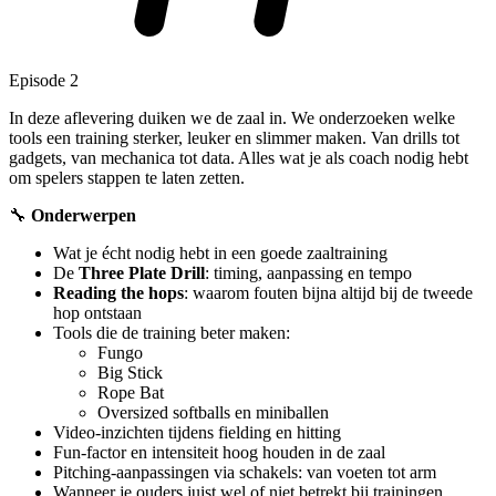
Episode 2
In deze aflevering duiken we de zaal in. We onderzoeken welke
tools een training sterker, leuker en slimmer maken. Van drills tot
gadgets, van mechanica tot data. Alles wat je als coach nodig hebt
om spelers stappen te laten zetten.
🔧
Onderwerpen
Wat je écht nodig hebt in een goede zaaltraining
De
Three Plate Drill
: timing, aanpassing en tempo
Reading the hops
: waarom fouten bijna altijd bij de tweede
hop ontstaan
Tools die de training beter maken:
Fungo
Big Stick
Rope Bat
Oversized softballs en miniballen
Video-inzichten tijdens fielding en hitting
Fun-factor en intensiteit hoog houden in de zaal
Pitching-aanpassingen via schakels: van voeten tot arm
Wanneer je ouders juist wel of niet betrekt bij trainingen