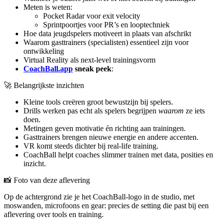
Meten is weten:
Pocket Radar voor exit velocity
Sprintpoortjes voor PR’s en looptechniek
Hoe data jeugdspelers motiveert in plaats van afschrikt
Waarom gasttrainers (specialisten) essentieel zijn voor
ontwikkeling
Virtual Reality als next-level trainingsvorm
CoachBall.app
sneak peek
:
🚀 Belangrijkste inzichten
Kleine tools creëren groot bewustzijn bij spelers.
Drills werken pas echt als spelers begrijpen
waarom
ze iets
doen.
Metingen geven motivatie én richting aan trainingen.
Gasttrainers brengen nieuwe energie en andere accenten.
VR komt steeds dichter bij real-life training.
CoachBall helpt coaches slimmer trainen met data, posities en
inzicht.
📸 Foto van deze aflevering
Op de achtergrond zie je het CoachBall-logo in de studio, met
moswanden, microfoons en gear: precies de setting die past bij een
aflevering over tools en training.