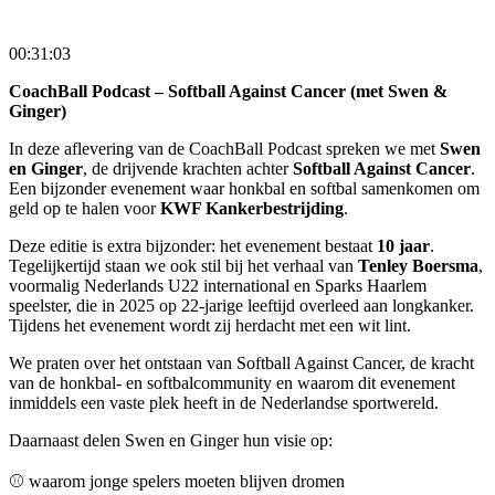
00:31:03
CoachBall Podcast – Softball Against Cancer (met Swen &
Ginger)
In deze aflevering van de CoachBall Podcast spreken we met
Swen
en Ginger
, de drijvende krachten achter
Softball Against Cancer
.
Een bijzonder evenement waar honkbal en softbal samenkomen om
geld op te halen voor
KWF Kankerbestrijding
.
Deze editie is extra bijzonder: het evenement bestaat
10 jaar
.
Tegelijkertijd staan we ook stil bij het verhaal van
Tenley Boersma
,
voormalig Nederlands U22 international en Sparks Haarlem
speelster, die in 2025 op 22-jarige leeftijd overleed aan longkanker.
Tijdens het evenement wordt zij herdacht met een wit lint.
We praten over het ontstaan van Softball Against Cancer, de kracht
van de honkbal- en softbalcommunity en waarom dit evenement
inmiddels een vaste plek heeft in de Nederlandse sportwereld.
Daarnaast delen Swen en Ginger hun visie op:
⚾ waarom jonge spelers moeten blijven dromen