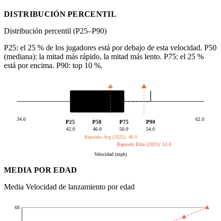
DISTRIBUCIÓN PERCENTIL
Distribución percentil (P25–P90)
P25: el 25 % de los jugadores está por debajo de esta velocidad. P50
(mediana): la mitad más rápido, la mitad más lento. P75: el 25 %
está por encima. P90: top 10 %.
34.0
62.0
P25
P50
P75
P90
42.0
46.0
50.0
54.0
Rapsodo Avg (2025): 48.0
Rapsodo Elite (2025): 53.0
Velocidad (mph)
MEDIA POR EDAD
Media Velocidad de lanzamiento por edad
68