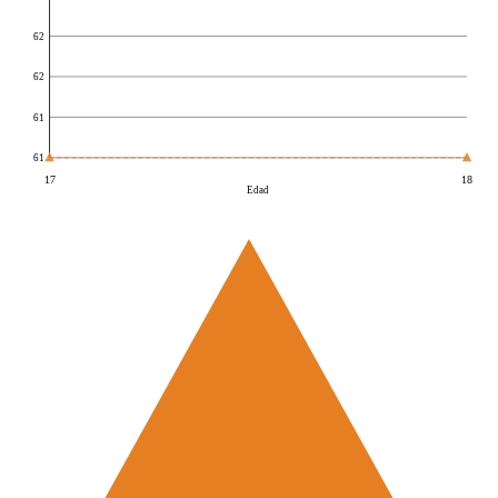
62
62
61
61
17
18
Edad