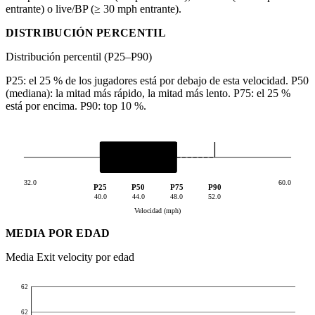
entrante) o live/BP (≥ 30 mph entrante).
DISTRIBUCIÓN PERCENTIL
Distribución percentil (P25–P90)
P25: el 25 % de los jugadores está por debajo de esta velocidad. P50
(mediana): la mitad más rápido, la mitad más lento. P75: el 25 %
está por encima. P90: top 10 %.
32.0
60.0
P25
P50
P75
P90
40.0
44.0
48.0
52.0
Velocidad (mph)
MEDIA POR EDAD
Media Exit velocity por edad
62
62