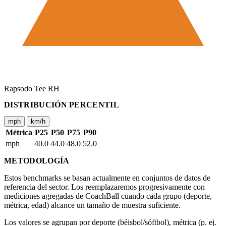
Rapsodo Tee RH
DISTRIBUCIÓN PERCENTIL
mph
km/h
Métrica
P25
P50
P75
P90
mph
40.0
44.0
48.0
52.0
METODOLOGÍA
Estos benchmarks se basan actualmente en conjuntos de datos de
referencia del sector. Los reemplazaremos progresivamente con
mediciones agregadas de CoachBall cuando cada grupo (deporte,
métrica, edad) alcance un tamaño de muestra suficiente.
Los valores se agrupan por deporte (béisbol/sóftbol), métrica (p. ej.