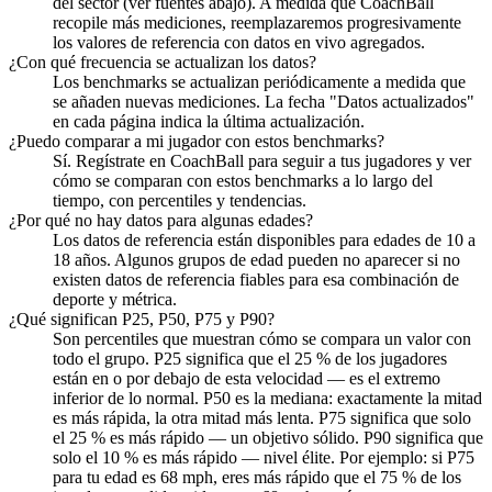
del sector (ver fuentes abajo). A medida que CoachBall
recopile más mediciones, reemplazaremos progresivamente
los valores de referencia con datos en vivo agregados.
¿Con qué frecuencia se actualizan los datos?
Los benchmarks se actualizan periódicamente a medida que
se añaden nuevas mediciones. La fecha "Datos actualizados"
en cada página indica la última actualización.
¿Puedo comparar a mi jugador con estos benchmarks?
Sí. Regístrate en CoachBall para seguir a tus jugadores y ver
cómo se comparan con estos benchmarks a lo largo del
tiempo, con percentiles y tendencias.
¿Por qué no hay datos para algunas edades?
Los datos de referencia están disponibles para edades de 10 a
18 años. Algunos grupos de edad pueden no aparecer si no
existen datos de referencia fiables para esa combinación de
deporte y métrica.
¿Qué significan P25, P50, P75 y P90?
Son percentiles que muestran cómo se compara un valor con
todo el grupo. P25 significa que el 25 % de los jugadores
están en o por debajo de esta velocidad — es el extremo
inferior de lo normal. P50 es la mediana: exactamente la mitad
es más rápida, la otra mitad más lenta. P75 significa que solo
el 25 % es más rápido — un objetivo sólido. P90 significa que
solo el 10 % es más rápido — nivel élite. Por ejemplo: si P75
para tu edad es 68 mph, eres más rápido que el 75 % de los