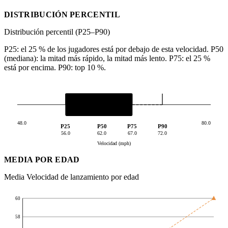
DISTRIBUCIÓN PERCENTIL
Distribución percentil (P25–P90)
P25: el 25 % de los jugadores está por debajo de esta velocidad. P50
(mediana): la mitad más rápido, la mitad más lento. P75: el 25 %
está por encima. P90: top 10 %.
48.0
80.0
P25
P50
P75
P90
56.0
62.0
67.0
72.0
Velocidad (mph)
MEDIA POR EDAD
Media Velocidad de lanzamiento por edad
60
58