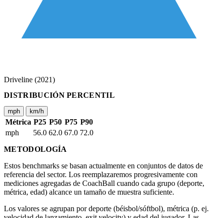
Driveline (2021)
DISTRIBUCIÓN PERCENTIL
mph
km/h
Métrica
P25
P50
P75
P90
mph
56.0
62.0
67.0
72.0
METODOLOGÍA
Estos benchmarks se basan actualmente en conjuntos de datos de
referencia del sector. Los reemplazaremos progresivamente con
mediciones agregadas de CoachBall cuando cada grupo (deporte,
métrica, edad) alcance un tamaño de muestra suficiente.
Los valores se agrupan por deporte (béisbol/sóftbol), métrica (p. ej.
velocidad de lanzamiento, exit velocity) y edad del jugador. Las