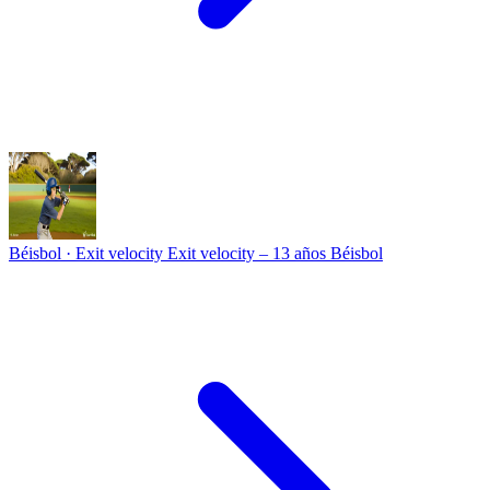
Béisbol · Exit velocity
Exit velocity – 13 años Béisbol