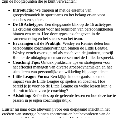
zijn de hoogtepunten die je kunt verwachten:
Introductie:
We trappen af met de essentie van
groepsdynamiek in sportteams en het belang ervan voor
coaches en spelers.
De 16 Actietypes:
Een diepgaande blik op de 16 actietypes
als cruciaal concept voor het begrijpen van persoonlijkheden
binnen een team. Hoe deze types inzicht geven in de
samenwerking en het succes van het team.
Ervaringen uit de Praktijk:
Wesley en Reinier delen hun
persoonlijke coachingervaringen binnen de Little League.
Wesley vertelt over zijn rol als coach van de junioren, terwijl
Reinier de uitdagingen en successen met de Littles bespreekt.
Coaching Tips:
Ontdek praktische tips en strategieën voor
het effectief managen van diverse groepsdynamieken en het
stimuleren van persoonlijke ontwikkeling bij jonge atleten.
Little League Focus:
Een kijkje in de organisatie en de
impact van de Little League op spelers en coaches. Hoe
bereid je je voor op de Little League en welke lessen kun je
daaruit trekken voor je coaching?
Afsluiting:
Reflecties op de geleerde lessen en hoe deze toe te
passen in je eigen coachingpraktijk.
Luister nu naar deze aflevering voor een diepgaand inzicht in het
creëren van synergie binnen sportteams en het bevorderen van de