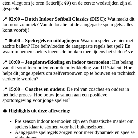
eten vliegt om je oren (letterlijk 😅) en de eerste wedstrijden zijn al
gespeeld.
📍
02:00 – Dutch Indoor Softball Classics (DISC):
Wat maakt dit
toernooi zo uniek? Van de locatie tot de aangepaste spelregels: alles
komt voorbij!
📍
06:00 – Spelregels en uitdagingen:
Waarom spelen ze hier met
zachte ballen? Hoe beïnvloeden de aangepaste regels het spel? En
waarom nemen spelers ineens de honken mee tijdens het sliden? 👀
📍
10:00 – Jeugdontwikkeling en indoor toernooien:
Het belang
van dit soort toernooien voor de ontwikkeling van U15-talent. Hoe
helpt dit jonge spelers om zelfvertrouwen op te bouwen en technisch
sterker te worden?
📍
15:00 – Coaches en ouders:
De rol van coaches en ouders in
het hele proces. Hoe bouw je samen aan een positieve
sportomgeving voor jonge spelers?
🔥 Highlights uit deze aflevering:
Pre-season indoor toernooien zijn een fantastische manier om
spelers klaar te stomen voor het buitenseizoen.
Aangepaste spelregels zorgen voor meer dynamiek en speelse
uitdagingen.