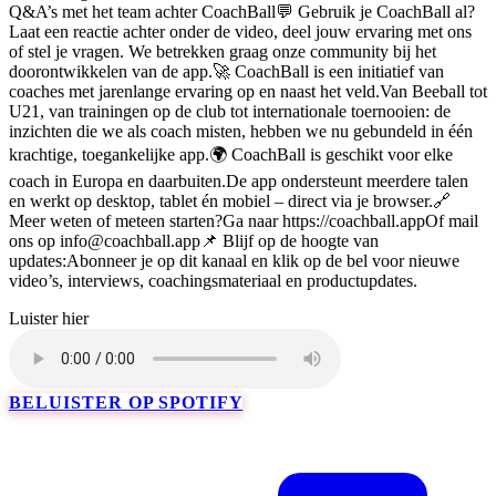
Q&A’s met het team achter CoachBall💬 Gebruik je CoachBall al?
Laat een reactie achter onder de video, deel jouw ervaring met ons
of stel je vragen. We betrekken graag onze community bij het
doorontwikkelen van de app.🚀 CoachBall is een initiatief van
coaches met jarenlange ervaring op en naast het veld.Van Beeball tot
U21, van trainingen op de club tot internationale toernooien: de
inzichten die we als coach misten, hebben we nu gebundeld in één
krachtige, toegankelijke app.🌍 CoachBall is geschikt voor elke
coach in Europa en daarbuiten.De app ondersteunt meerdere talen
en werkt op desktop, tablet én mobiel – direct via je browser.🔗
Meer weten of meteen starten?Ga naar https://coachball.appOf mail
ons op info@coachball.app📌 Blijf op de hoogte van
updates:Abonneer je op dit kanaal en klik op de bel voor nieuwe
video’s, interviews, coachingsmateriaal en productupdates.
Luister hier
BELUISTER OP SPOTIFY