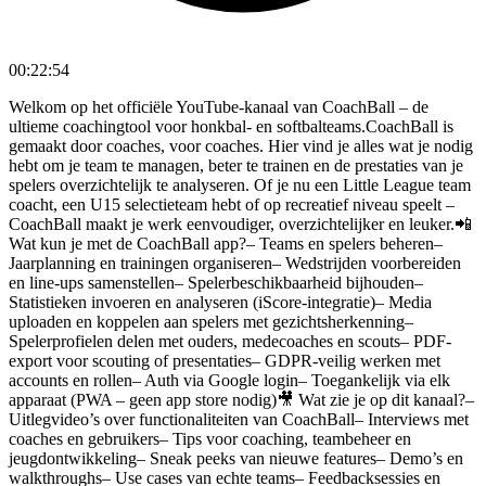
00:22:54
Welkom op het officiële YouTube-kanaal van CoachBall – de
ultieme coachingtool voor honkbal- en softbalteams.CoachBall is
gemaakt door coaches, voor coaches. Hier vind je alles wat je nodig
hebt om je team te managen, beter te trainen en de prestaties van je
spelers overzichtelijk te analyseren. Of je nu een Little League team
coacht, een U15 selectieteam hebt of op recreatief niveau speelt –
CoachBall maakt je werk eenvoudiger, overzichtelijker en leuker.📲
Wat kun je met de CoachBall app?– Teams en spelers beheren–
Jaarplanning en trainingen organiseren– Wedstrijden voorbereiden
en line-ups samenstellen– Spelerbeschikbaarheid bijhouden–
Statistieken invoeren en analyseren (iScore-integratie)– Media
uploaden en koppelen aan spelers met gezichtsherkenning–
Spelerprofielen delen met ouders, medecoaches en scouts– PDF-
export voor scouting of presentaties– GDPR-veilig werken met
accounts en rollen– Auth via Google login– Toegankelijk via elk
apparaat (PWA – geen app store nodig)🎥 Wat zie je op dit kanaal?–
Uitlegvideo’s over functionaliteiten van CoachBall– Interviews met
coaches en gebruikers– Tips voor coaching, teambeheer en
jeugdontwikkeling– Sneak peeks van nieuwe features– Demo’s en
walkthroughs– Use cases van echte teams– Feedbacksessies en