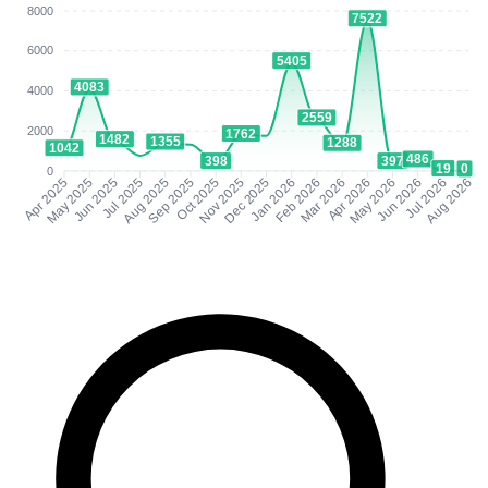
8000
7522
6000
5405
4083
4000
2559
2000
1762
1482
1355
1288
1042
486
398
397
19
0
0
Apr 2025
May 2025
Jun 2025
Jul 2025
Aug 2025
Sep 2025
Oct 2025
Nov 2025
Dec 2025
Jan 2026
Feb 2026
Mar 2026
Apr 2026
May 2026
Jun 2026
Jul 2026
Aug 2026