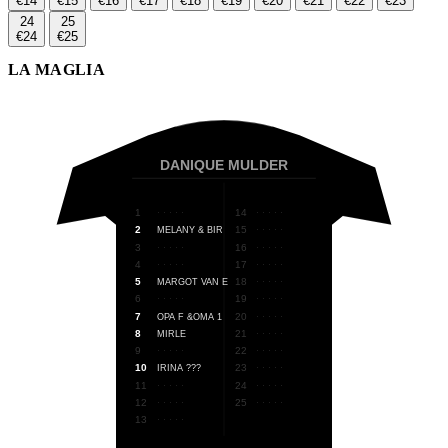
€14
€15
€16
€17
€18
€19
€20
€21
€22
€23
24
25
€24
€25
LA MAGLIA
DANIQUE MULDER
1
14
· · · · ·
· · · · ·
2
15
MELANY & BIR
· · · · ·
3
16
· · · · ·
· · · · ·
4
17
· · · · ·
· · · · ·
5
18
MARGOT VAN E
· · · · ·
6
19
· · · · ·
· · · · ·
7
20
OPA F &OMA 1
· · · · ·
8
21
MIRLE
· · · · ·
9
22
· · · · ·
· · · · ·
10
23
IRINA ???
· · · · ·
11
24
· · · · ·
· · · · ·
12
25
· · · · ·
· · · · ·
13
· · · · ·