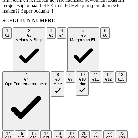
mogen wij nu naar het EK in italy! Help jij mij om dit mee te
maken?? Super bedankt !!
SCEGLI UN NUMERO
1
2
3
4
5
6
€1
€2
€3
€4
€5
€6
Melany & Birgit
Margot van Eijl
7
8
9
10
11
12
13
€7
€8
€9
€10
€11
€12
€13
Opa Frits en oma Ineke
Mirle
Irina
14
15
16
17
18
19
20
21
22
23