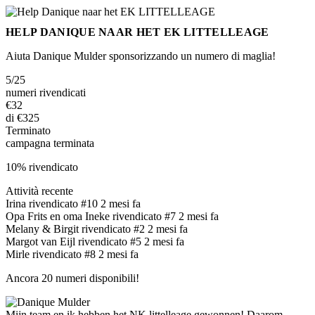
HELP DANIQUE NAAR HET EK LITTELLEAGE
Aiuta Danique Mulder sponsorizzando un numero di maglia!
5/25
numeri rivendicati
€32
di €325
Terminato
campagna terminata
10% rivendicato
Attività recente
Irina
rivendicato
#10
2 mesi fa
Opa Frits en oma Ineke
rivendicato
#7
2 mesi fa
Melany & Birgit
rivendicato
#2
2 mesi fa
Margot van Eijl
rivendicato
#5
2 mesi fa
Mirle
rivendicato
#8
2 mesi fa
Ancora 20 numeri disponibili!
Mijn team en ik hebben het NK littelleage gewonnen! Daarom